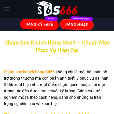
Bỏ
qua
nội
dung
ĐĂNG KÝ +68K
ĐĂNG NHẬP
Chăm Sóc Khách Hàng S666 – Chuẩn Mực
Phục Vụ Hiện Đại
Chăm sóc khách hàng S666
không chỉ là một bộ phận hỗ
trợ thông thường mà còn phản ánh triết lý phục vụ dài hạn.
S666 xuất hiện như một điểm chạm quen thuộc, nơi mọi
tương tác đều được trau chuốt kỹ lưỡng. Cánh cửa trải
nghiệm mở ra theo cách riêng, dành cho những ai trân
trọng sự chỉn chu và khác biệt.