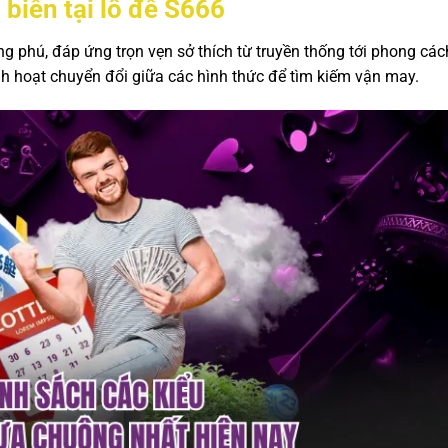
 biến tại lô đề S666
g phú, đáp ứng trọn vẹn sở thích từ truyền thống tới phong các
inh hoạt chuyển đổi giữa các hình thức để tìm kiếm vận may.