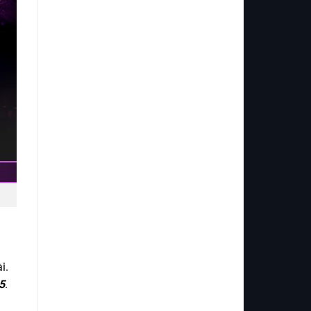
i.
5
.