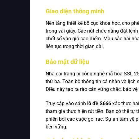
Giao diện thông minh
Nền tảng thiết kế bố cục khoa học, cho ph
trong vài giây. Các nút chức năng đặt lệnh 
chốt số vào giờ cao điểm. Màu sắc hài hòa
liên tục trong thời gian dài.
Bảo mật dữ liệu
Nhà cái trang bị công nghệ mã hóa SSL 256
thứ ba. Toàn bộ thông tin cá nhân và lịch 
Điều này tạo ra rào cản vững chắc, bảo vệ 
Truy cập vào sảnh
lô đề S666
xác thực hai
tham gia thực hiện rút tiền. Bạn có thể tự t
phiền bởi các cuộc gọi rác. Sự an tâm về p
bền vững.