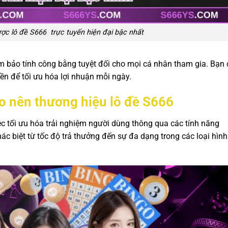
ợc lô đề S666 trực tuyến hiện đại bậc nhất
m bảo tính công bằng tuyệt đối cho mọi cá nhân tham gia. Bạn 
ền để tối ưu hóa lợi nhuận mỗi ngày.
o nên thương hiệu lô đề S666
ệc tối ưu hóa trải nghiệm người dùng thông qua các tính năng
c biệt từ tốc độ trả thưởng đến sự đa dạng trong các loại hình