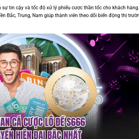
sự tin cậy và tốc độ xử lý phiếu cược thần tốc cho khách hàng
iền Bắc, Trung, Nam giúp thành viên theo dõi biến động thị trườ