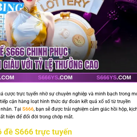
á cược trực tuyến nhờ sự chuyên nghiệp và minh bạch trong m
 tiếp cận hàng loạt hình thức dự đoán kết quả xổ số từ truyền
á nhân. Tại
S666
, bạn sẽ được trải nghiệm cảm giác hồi hộp, kịc
t hiện để đổi đời trong chớp mắt.
ô đề S666 trực tuyến