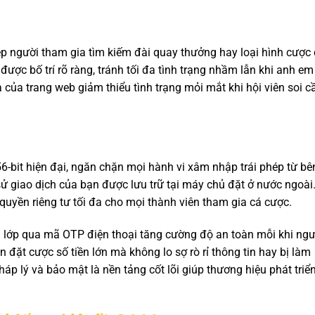
ép người tham gia tìm kiếm đài quay thưởng hay loại hình cược 
được bố trí rõ ràng, tránh tối đa tình trạng nhầm lẫn khi anh em
 của trang web giảm thiểu tình trạng mỏi mắt khi hội viên soi c
-bit hiện đại, ngăn chặn mọi hành vi xâm nhập trái phép từ bê
sử giao dịch của bạn được lưu trữ tại máy chủ đặt ở nước ngoài
quyền riêng tư tối đa cho mọi thành viên tham gia cá cược.
 lớp qua mã OTP điện thoại tăng cường độ an toàn mỗi khi ngư
in đặt cược số tiền lớn mà không lo sợ rò rỉ thông tin hay bị làm
háp lý và bảo mật là nền tảng cốt lõi giúp thương hiệu phát triể