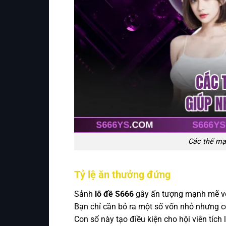
Các thế mạn
Tỷ lệ ăn thưởng đứng
Sảnh
lô đề S666
gây ấn tượng mạnh mẽ với
Bạn chỉ cần bỏ ra một số vốn nhỏ nhưng c
Con số này tạo điều kiện cho hội viên tích