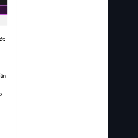
ước
lần
o