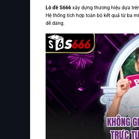
Lô đề S666
xây dựng thương hiệu dựa trên 
Hệ thống tích hợp toàn bộ kết quả từ ba m
dễ dàng.