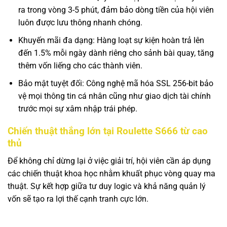
ra trong vòng 3-5 phút, đảm bảo dòng tiền của hội viên
luôn được lưu thông nhanh chóng.
Khuyến mãi đa dạng: Hàng loạt sự kiện hoàn trả lên
đến 1.5% mỗi ngày dành riêng cho sảnh bài quay, tăng
thêm vốn liếng cho các thành viên.
Bảo mật tuyệt đối: Công nghệ mã hóa SSL 256-bit bảo
vệ mọi thông tin cá nhân cũng như giao dịch tài chính
trước mọi sự xâm nhập trái phép.
Chiến thuật thắng lớn tại Roulette S666 từ cao
thủ
Để không chỉ dừng lại ở việc giải trí, hội viên cần áp dụng
các chiến thuật khoa học nhằm khuất phục vòng quay ma
thuật. Sự kết hợp giữa tư duy logic và khả năng quản lý
vốn sẽ tạo ra lợi thế cạnh tranh cực lớn.