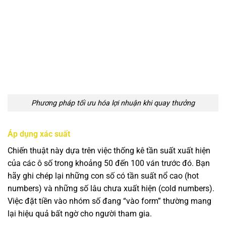
Phương pháp tối ưu hóa lợi nhuận khi quay thưởng
Áp dụng xác suất
Chiến thuật này dựa trên việc thống kê tần suất xuất hiện
của các ô số trong khoảng 50 đến 100 ván trước đó. Bạn
hãy ghi chép lại những con số có tần suất nổ cao (hot
numbers) và những số lâu chưa xuất hiện (cold numbers).
Việc đặt tiền vào nhóm số đang “vào form” thường mang
lại hiệu quả bất ngờ cho người tham gia.