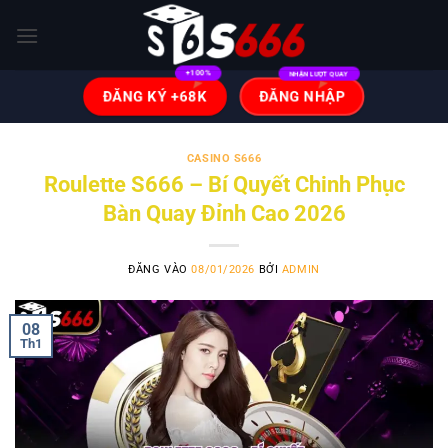
Bỏ
qua
nội
dung
ĐĂNG KÝ +68K
ĐĂNG NHẬP
CASINO S666
Roulette S666 – Bí Quyết Chinh Phục
Bàn Quay Đỉnh Cao 2026
ĐĂNG VÀO
08/01/2026
BỞI
ADMIN
08
Th1