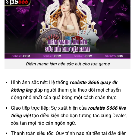
Điểm mạnh làm nên sức hút cho tựa game
Hình ảnh sắc nét: Hệ thống
roulette S666 quay 4k
không lag
giúp người tham gia theo dõi mọi chuyển
động nhỏ nhất của quả bóng một cách chân thực.
Giao tiếp trực tiếp: Sự xuất hiện của
roulette S666 live
tiếng việt
tạo điều kiện cho bạn tương tác cùng Dealer,
xóa tan mọi rào cản ngôn ngữ.
Thanh toán siêu tốc: Quy trình nạp rút tiền tại đây diễn