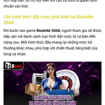
tích hợp sẵn, hỗ trợ hội viên soi cầu và đưa ra quyết định
chuẩn xác hơn.
Các hình thức đặt cược phổ biến tại Roulette
S666
Khi bước vào game
Roulette S666
, người tham gia sẽ được
tiếp cận với danh sách loại hình đặt cược từ cơ bản đến
nâng cao. Mỗi hình thức đều mang lại những mức trả
thưởng khác nhau, phù hợp với chiến thuật riêng biệt của
từng cá nhân.