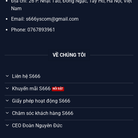
Địa chỉ: 26 P. Nhật Tảo, Đông Ngạc, Tây Hồ, Hà Nội, Việt
Nam
Email:
s666yscom@gmail.com
Phone: 0767893961
VỀ CHÚNG TÔI
Liên hệ S666
Khuyến mãi S666
Giấy phép hoạt động S666
Chăm sóc khách hàng S666
CEO Đoàn Nguyên Đức