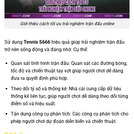
Giới thiệu cách tối ưu trải nghiệm trận đấu online
Sử dụng
Tennis S666
hiệu quả giúp trải nghiệm trận đấu
trở nên sống động và đáng nhớ. Cụ thể:
Quan sát tình hình trận đấu: Quan sát các đường bóng,
tốc độ và chiến thuật tay vợt giúp người chơi dễ dàng
đưa ra quyết định phù hợp.
Theo dõi tỷ số và thống kê: Nhà cái cung cấp dữ liệu
thống kê liên tục, giúp người chơi dễ dàng theo dõi từng
điểm số và hiệu suất.
Tận dụng công cụ phân tích: Các công cụ phân tích cho
phép người chơi dự đoán diễn biến và chiến thuật.