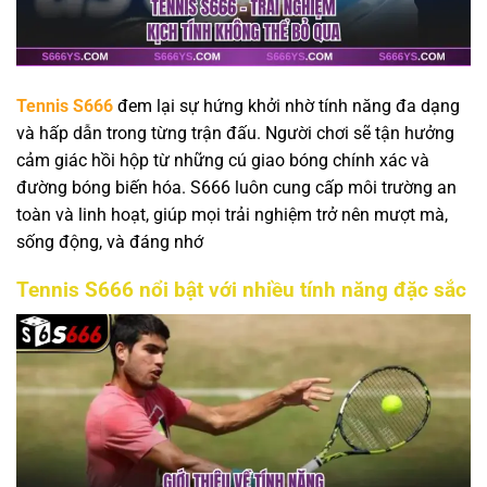
Tennis S666
đem lại sự hứng khởi nhờ tính năng đa dạng
và hấp dẫn trong từng trận đấu. Người chơi sẽ tận hưởng
cảm giác hồi hộp từ những cú giao bóng chính xác và
đường bóng biến hóa. S666 luôn cung cấp môi trường an
toàn và linh hoạt, giúp mọi trải nghiệm trở nên mượt mà,
sống động, và đáng nhớ
Tennis S666 nổi bật với nhiều tính năng đặc sắc