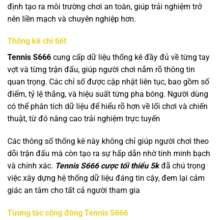
định tạo ra môi trường chơi an toàn, giúp trải nghiệm trở
nên liền mạch và chuyên nghiệp hơn.
Thống kê chi tiết
Tennis S666
cung cấp dữ liệu thống kê đầy đủ về từng tay
vợt và từng trận đấu, giúp người chơi nắm rõ thông tin
quan trọng. Các chỉ số được cập nhật liên tục, bao gồm số
điểm, tỷ lệ thắng, và hiệu suất từng pha bóng. Người dùng
có thể phân tích dữ liệu để hiểu rõ hơn về lối chơi và chiến
thuật, từ đó nâng cao trải nghiệm trực tuyến
Các thông số thống kê này không chỉ giúp người chơi theo
dõi trận đấu mà còn tạo ra sự hấp dẫn nhờ tính minh bạch
và chính xác.
Tennis S666 cược tối thiểu 5k
đã chú trọng
việc xây dựng hệ thống dữ liệu đáng tin cậy, đem lại cảm
giác an tâm cho tất cả người tham gia
Tương tác cộng đồng Tennis S666