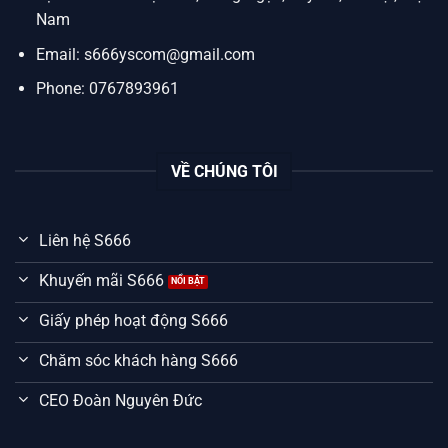
Nam
Email:
s666yscom@gmail.com
Phone: 0767893961
VỀ CHÚNG TÔI
Liên hệ S666
Khuyến mãi S666
Giấy phép hoạt động S666
Chăm sóc khách hàng S666
CEO Đoàn Nguyên Đức